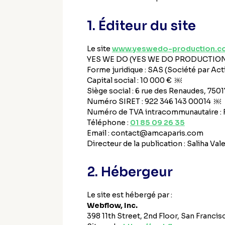
1. Éditeur du site
Le site
www.yeswedo-production.c
YES WE DO (YES WE DO PRODUCTIO
Forme juridique : SAS (Société par Act
Capital social : 10 000 € ￼
Siège social : 6 rue des Renaudes, 750
Numéro SIRET : 922 346 143 00014 ￼
Numéro de TVA intracommunautaire : 
Téléphone :
01 85 09 26 35
Email : contact@amcaparis.com
Directeur de la publication : Saliha Val
2. Hébergeur
Le site est hébergé par :
Webflow, Inc.
398 11th Street, 2nd Floor, San Franci