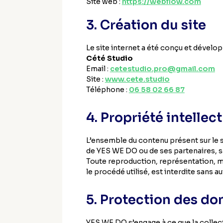
Site web :
https://webflow.com
3. Création du site
Le site internet a été conçu et dévelop
Cété Studio
Email :
cetestudio.pro@gmail.com
Site :
www.cete.studio
Téléphone :
06 58 02 66 87
4. Propriété intellec
L’ensemble du contenu présent sur le si
de YES WE DO ou de ses partenaires, s
Toute reproduction, représentation, mo
le procédé utilisé, est interdite sans a
5. Protection des d
YES WE DO s’engage à ce que la collect