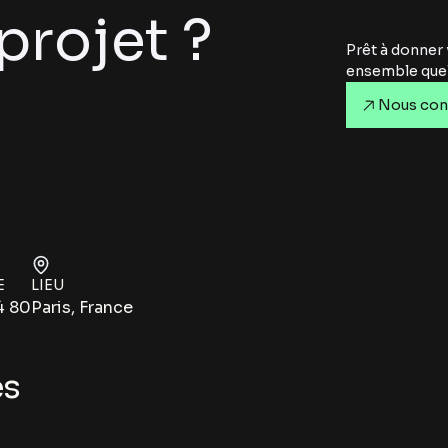
projet ?
Prêt à donner 
ensemble quel
Nous con
E
LIEU
4 80
Paris, France
es