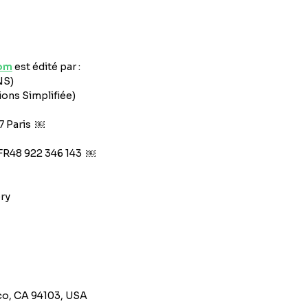
om
est édité par :
NS)
ions Simplifiée)
17 Paris ￼
FR48 922 346 143 ￼
ery
sco, CA 94103, USA