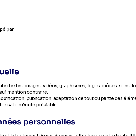
pé par :
tuelle
te (textes, images, vidéos, graphismes, logos, icônes, sons, logi
auf mention contraire.
dification, publication, adaptation de tout ou partie des éléme
utorisation écrite préalable.
onnées personnelles
e et le traitement de vos données, effectués à partir du site 